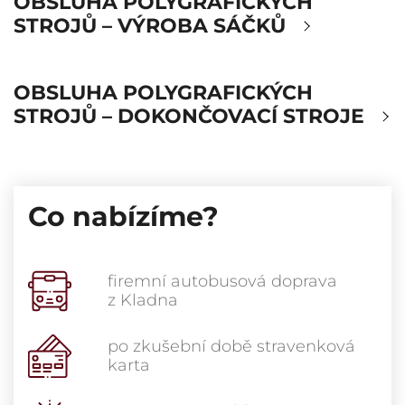
OBSLUHA POLYGRAFICKÝCH
STROJŮ – VÝROBA SÁČKŮ
OBSLUHA POLYGRAFICKÝCH
STROJŮ – DOKONČOVACÍ STROJE
Co nabízíme?
firemní autobusová doprava
z Kladna
po zkušební době stravenková
karta