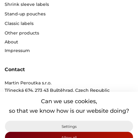
Shrink sleeve labels
Stand-up pouches
Classic labels
Other products
About
Impressum
Contact
Martin Peroutka s.r.o.
Třinecká 674, 273 43 Buštěhrad, Czech Republic
tel.:
+420 312 250 011 - 6
Can we use cookies,
e-mail:
info@peroutka.cz
so that we know how is our website doing?
Protection of personal information
Settings
Terms and conditions