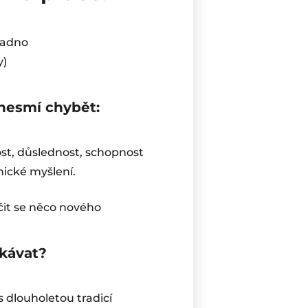
ladno
y)
nesmí chybět:
vost, důslednost, schopnost
nické myšlení.
it se něco nového
kávat?
s dlouholetou tradicí