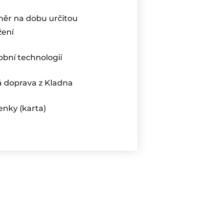
měr na dobu určitou
žení
obní technologií
 doprava z Kladna
enky (karta)