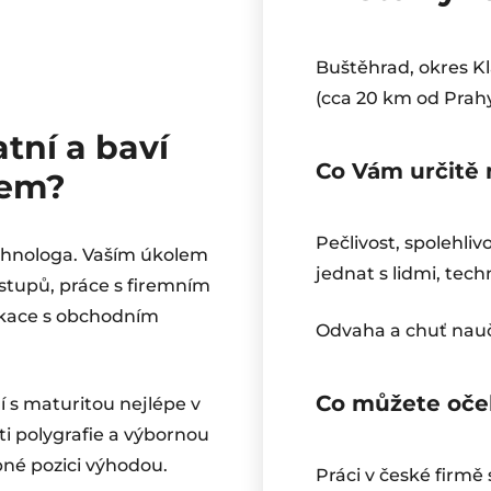
Buštěhrad, okres K
(cca 20 km od Prah
tní a baví
Co Vám určitě 
čem?
Pečlivost, spolehli
chnologa. Vaším úkolem
jednat s lidmi, tech
stupů, práce s firemním
kace s obchodním
Odvaha a chuť nauč
Co můžete oče
 s maturitou nejlépe v
ti polygrafie a výbornou
bné pozici výhodou.
Práci v české firmě 