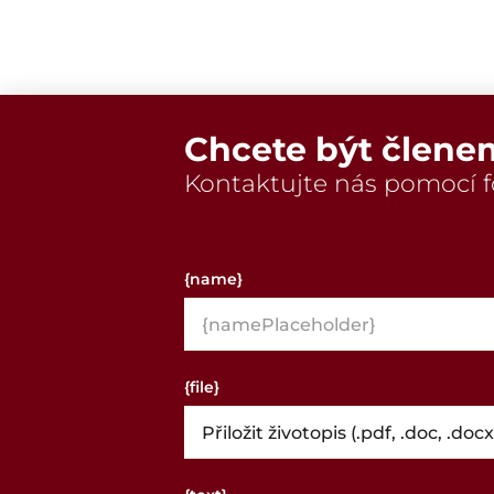
Chcete být člene
Kontaktujte nás pomocí f
{name}
{file}
Přiložit životopis (.pdf, .doc, .docx