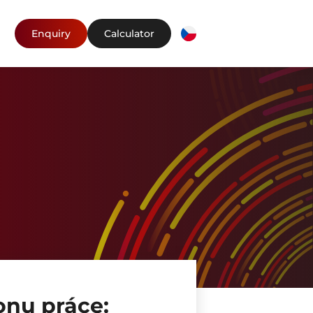
Enquiry
Calculator
onu práce: