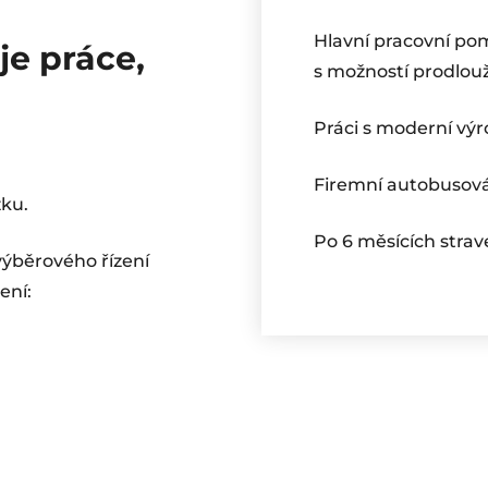
Hlavní pracovní po
je práce,
s možností prodlou
Práci s moderní výr
Firemní autobusová
ku.
Po 6 měsících strav
 výběrového řízení
ení: