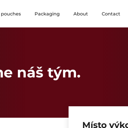
 pouches
Packaging
About
Contact
me náš tým.
Místo výk