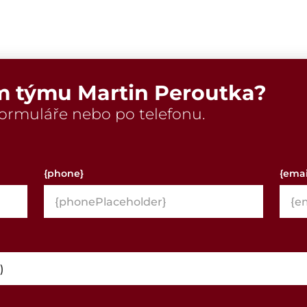
m týmu Martin Peroutka?
ormuláře nebo po telefonu.
{phone}
{emai
)