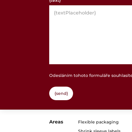
{text}
Odesláním tohoto formuláře souhlasít
Areas
Flexible packaging
Shrink sleeve labels